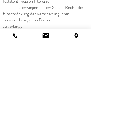
feststeht, wessen Interessen
überwiegen, haben Sie das Recht, die
Einschränkung der Verarbeitung Ihrer
personenbezogenen Daten
zu verlangen.
Wenn Sie die Verarbeitung Ihrer
personenbezogenen Daten eingeschränkt haben,
dürfen diese Daten – von
ihrer Speicherung abgesehen – nur mit Ihrer
Einwilligung oder zur Geltendmachung,
Ausübung oder
Verteidigung von Rechtsansprüchen oder zum
Schutz der Rechte einer anderen natürlichen
oder
juristischen Person oder aus Gründen eines
wichtigen öffentlichen Interesses der
Europäischen Union oder
eines Mitgliedstaats verarbeitet werden.
Widerspruch gegen Werbe-E-Mails